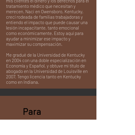
mis clientes el dinero y los derechos para el
tratamiento médico que necesitan y
merecen. Naci en Owensboro, Kentucky,
crecí rodeada de familias trabajadoras y
entiendo el impacto que puede causar una
lesión incapacitante, tanto emocional
como económicamente. Estoy aquí para
ayudar a minimizar ese impacto y
maximizar su compensación.
Me gradué de la Universidad de Kentucky
en 2004 con una doble especialización en
Economía y Español, y obtuve mi título de
abogado en la Universidad de Louisville en
2007. Tengo licencia tanto en Kentucky
como en Indiana.
Para
ponerse en