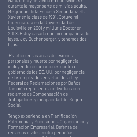
Nací, crecí y he vivido en Louisville, KY
durante la mayor parte de mi vida adulta.
Me graduè de la Escuela Secundaria St.
Xavier en la clase de 1991. Obtuve mi
Licenciatura en la Universidad de
Louisville en 2001 y mi Juris Doctor en
2008. Estoy casado con mi compañera de
leyes, Joy Buchenberger, y tenemos dos
hijos.
Practico en las áreas de lesiones
personales y muerte por negligencia,
incluyendo reclamaciones contra el
gobierno de los EE. UU. por negligencia
de los empleados en virtud de la Ley
Federal de Reclamaciones por Daños.
También represento a individuos con
reclamos de Compensación de
Trabajadores y incapacidad del Seguro
Social.
Tengo experiencia en Planificación
Patrimonial y Sucesiones, Organización y
Formación Empresarial, Defensa de
reclamos civiles contra pequeñas