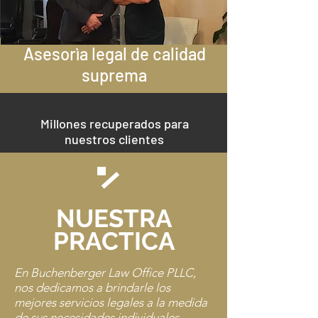
Asesorìa legal de calidad
suprema
Millones recuperados para
nuestros clientes
NUESTRA
PRACTICA
En Buchenberger Law Office PLLC,
nos dedicamos a brindarle los
mejores servicios legales a la medida
de sus necesidades individuales.