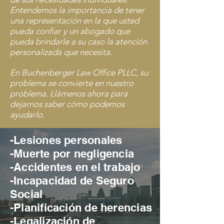
Entendemos la importancia de tener
una representación en la que usted
pueda confiar y un abogado que
pueda brindarle a su caso la atención
personalizada que necesita.
En Buchenberger Law Office PLLC, su
problema se convierte en nuestro
problema. Llámenos ahora para
dejarnos saber cómo podemos
ayudarlo.
-Lesiones personales
-Muerte por negligencia
-Accidentes en el trabajo
-Incapacidad de Seguro
Social
-Planificación de herencias
-Legalización de